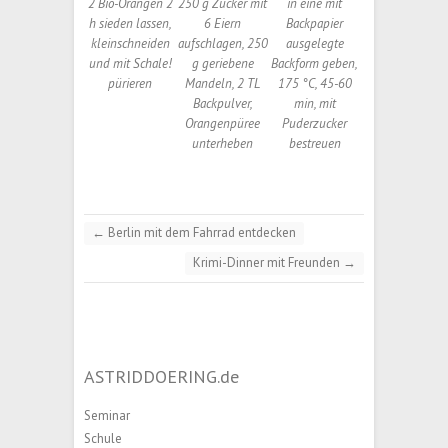
2 Bio-Orangen 2
250 g Zucker mit
in eine mit
h sieden lassen,
6 Eiern
Backpapier
kleinschneiden
aufschlagen, 250
ausgelegte
und mit Schale!
g geriebene
Backform geben,
pürieren
Mandeln, 2 TL
175 °C, 45-60
Backpulver,
min, mit
Orangenpüree
Puderzucker
unterheben
bestreuen
←
Berlin mit dem Fahrrad entdecken
Krimi-Dinner mit Freunden
→
ASTRIDDOERING.de
Seminar
Schule